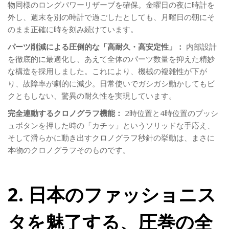
物同様のロングパワーリザーブを確保。金曜日の夜に時計を
外し、週末を別の時計で過ごしたとしても、月曜日の朝にそ
のまま正確に時を刻み続けています。
パーツ削減による圧倒的な「高耐久・高安定性」：
内部設計
を徹底的に最適化し、あえて全体のパーツ数量を抑えた精妙
な構造を採用しました。これにより、機械の複雑性が下が
り、故障率が劇的に減少。日常使いでガシガシ動かしてもビ
クともしない、驚異の耐久性を実現しています。
完全連動するクロノグラフ機能：
2時位置と4時位置のプッシ
ュボタンを押した時の「カチッ」というソリッドな手応え、
そして滑らかに動き出すクロノグラフ秒針の挙動は、まさに
本物のクロノグラフそのものです。
2. 日本のファッショニス
タを魅了する、圧巻の全