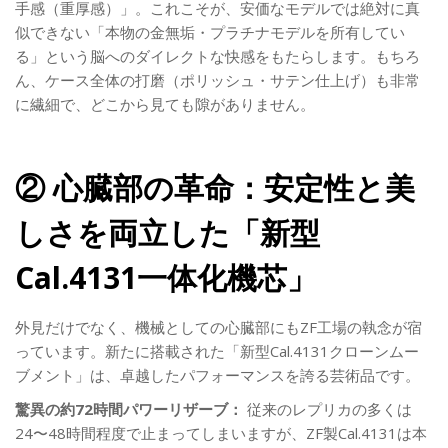
手感（重厚感）」。これこそが、安価なモデルでは絶対に真
似できない「本物の金無垢・プラチナモデルを所有してい
る」という脳へのダイレクトな快感をもたらします。もちろ
ん、ケース全体の打磨（ポリッシュ・サテン仕上げ）も非常
に繊細で、どこから見ても隙がありません。
② 心臓部の革命：安定性と美
しさを両立した「新型
Cal.4131一体化機芯」
外見だけでなく、機械としての心臓部にもZF工場の執念が宿
っています。新たに搭載された「新型Cal.4131クローンムー
ブメント」は、卓越したパフォーマンスを誇る芸術品です。
驚異の約72時間パワーリザーブ：
従来のレプリカの多くは
24〜48時間程度で止まってしまいますが、ZF製Cal.4131は本