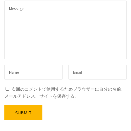
上
レ
プ
リ
カ
】
時
計
の
王
様
、
パ
次回のコメントで使用するためブラウザーに自分の名前、
テ
メールアドレス、サイトを保存する。
ッ
ク
フ
ィ
リ