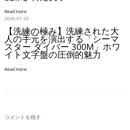
ロ
ノ
Read more
グ
2026-07-23
ラ
【洗練の極み】洗練された大
フ
2
人の手元を演出する「シーマ
6
スター ダイバー 300M」ホワ
2
イト文字盤の圧倒的魅力
4
0
Read more
の
深
淵
な
る
魅
力
コメントを残す
【
極