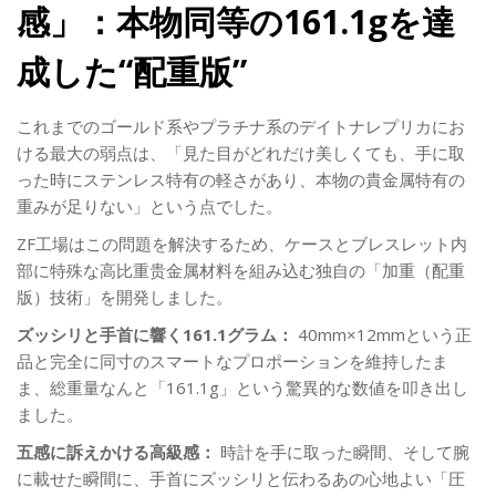
感」：本物同等の161.1gを達
成した“配重版”
これまでのゴールド系やプラチナ系のデイトナレプリカにお
ける最大の弱点は、「見た目がどれだけ美しくても、手に取
った時にステンレス特有の軽さがあり、本物の貴金属特有の
重みが足りない」という点でした。
ZF工場はこの問題を解決するため、ケースとブレスレット内
部に特殊な高比重贵金属材料を組み込む独自の「加重（配重
版）技術」を開発しました。
ズッシリと手首に響く161.1グラム：
40mm×12mmという正
品と完全に同寸のスマートなプロポーションを維持したま
ま、総重量なんと「161.1g」という驚異的な数値を叩き出し
ました。
五感に訴えかける高級感：
時計を手に取った瞬間、そして腕
に載せた瞬間に、手首にズッシリと伝わるあの心地よい「圧