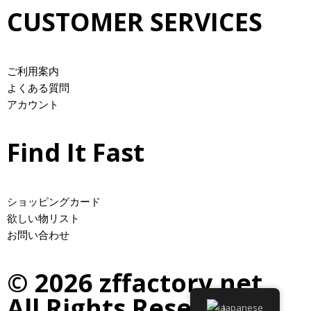
Z
CUSTOMER SERVICES
F
（
P
P
ご利用案内
F
よくある質問
）
アカウント
フ
ァ
Find It Fast
ク
ト
リ
ショッピングカード
ー
欲しい物リスト
製
お問い合わせ
の
ク
オ
© 2026 zffactory.net.
リ
All Rights Reserved.
テ
Japanese