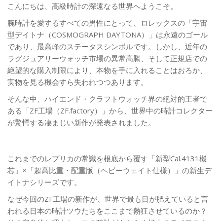
s
2
s
こんにちは、高級時計の深遠なる世界へようこそ。
t
6
t
腕時計を愛するすべての男性にとって、ロレックスの「宇宙
e
-
e
型デイトナ（COSMOGRAPH DAYTONA）」は永遠のゴール
d
0
d
であり、最高峰のステータスシンボルです。しかし、近年の
o
5
i
ラグジュアリーウォッチ市場の異常高騰、そして正規店での
n
-
n
絶望的な購入制限により、本物を手に入れることはおろか、
2
実物を見る機会すら失われつつあります。
1
そんな中、ハイエンド・クラフトウォッチ界の絶対的王者で
ある「ZF工場（ZF.factory）」から、世界中の時計コレクター
が驚愕する凄まじい新作が発表されました。
これまでのレプリカの常識を根底から覆す「新型Cal.4131機
芯」×「超高比重・配重版（ヘビーウェイト仕様）」の新生デ
イトナシリーズです。
なぜ今回のZF工場の新作が、世界で最も目が肥えていると言
われる日本の時計ツウたちをここまで熱狂させているのか？