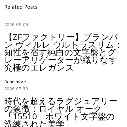
。
Related Posts
Z
F
2026-08-06
フ
ァ
【ZFファクトリー】ブランパ
ク
ン ヴィルレ ウルトラスリム：
ト
知性を宿す純白の文字盤とグ
リ
レーアリゲーターが織りなす
ー
究極のエレガンス
製
ロ
イ
Read more
ヤ
2026-07-30
ル
時代を超えるラグジュアリー
オ
の象徴：ロイヤル オーク
ー
「15510」ホワイト文字盤の
ク
洗練された美学
ク