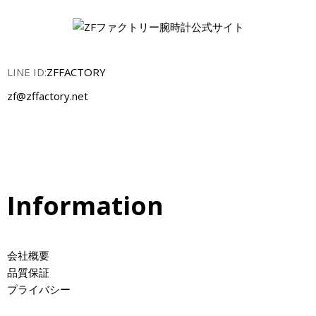
ッ
プ
5
7
LINE ID:
ZFFACTORY
1
zf@zffactory.net
1
ノ
ー
チ
ラ
ス
Information
の
魅
力
に
会社概要
迫
品質保証
る
プライバシー
！