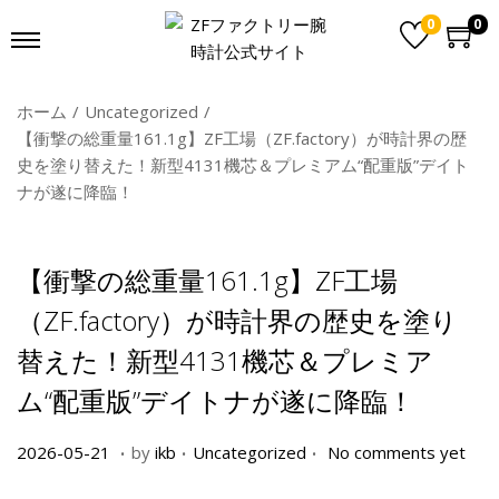
0
0
ホーム
/
Uncategorized
/
【衝撃の総重量161.1g】ZF工場（ZF.factory）が時計界の歴
史を塗り替えた！新型4131機芯＆プレミアム“配重版”デイト
ナが遂に降臨！
【衝撃の総重量161.1g】ZF工場
（ZF.factory）が時計界の歴史を塗り
替えた！新型4131機芯＆プレミア
ム“配重版”デイトナが遂に降臨！
.
.
.
P
2
P
2026-05-21
by
ikb
Uncategorized
No comments yet
o
0
o