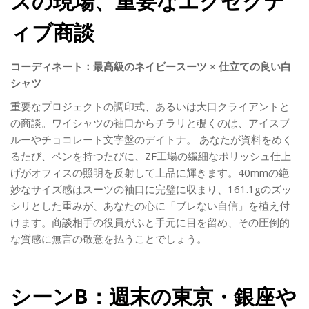
スの現場、重要なエグゼクテ
ィブ商談
コーディネート：最高級のネイビースーツ × 仕立ての良い白
シャツ
重要なプロジェクトの調印式、あるいは大口クライアントと
の商談。ワイシャツの袖口からチラリと覗くのは、アイスブ
ルーやチョコレート文字盤のデイトナ。 あなたが資料をめく
るたび、ペンを持つたびに、ZF工場の繊細なポリッシュ仕上
げがオフィスの照明を反射して上品に輝きます。40mmの絶
妙なサイズ感はスーツの袖口に完璧に収まり、161.1gのズッ
シリとした重みが、あなたの心に「ブレない自信」を植え付
けます。商談相手の役員がふと手元に目を留め、その圧倒的
な質感に無言の敬意を払うことでしょう。
シーンB：週末の東京・銀座や