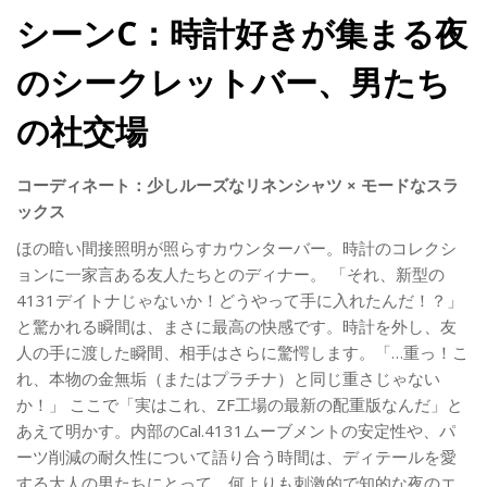
シーンC：時計好きが集まる夜
のシークレットバー、男たち
の社交場
コーディネート：少しルーズなリネンシャツ × モードなスラ
ックス
ほの暗い間接照明が照らすカウンターバー。時計のコレクシ
ョンに一家言ある友人たちとのディナー。 「それ、新型の
4131デイトナじゃないか！どうやって手に入れたんだ！？」
と驚かれる瞬間は、まさに最高の快感です。時計を外し、友
人の手に渡した瞬間、相手はさらに驚愕します。「…重っ！こ
れ、本物の金無垢（またはプラチナ）と同じ重さじゃない
か！」 ここで「実はこれ、ZF工場の最新の配重版なんだ」と
あえて明かす。内部のCal.4131ムーブメントの安定性や、パ
ーツ削減の耐久性について語り合う時間は、ディテールを愛
する大人の男たちにとって、何よりも刺激的で知的な夜のエ