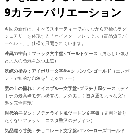
9カラーバリエーション
今回の新作は、すべてスポーティーでありながら究極のラグ
ジュアリーを体現する「オイスターフレックス（高品質ラバ
ーベルト）」仕様で展開されています。
漆黒の宇宙：ブラック文字盤×ゴールドケース
（男らしい強さ
と大人の色気を放つ王道）
洗練の極み：アイボリー文字盤×シャンパンゴールド
（エレガ
ントで知的な印象を与えるカラー）
雲の上の憧れ：アイスブルー文字盤×プラチナ風ケース
（デイ
トナの最高峰モデル特有の、あの美しく透き通るような文字
盤を完全再現）
現代的モダン：メテオライト風ツートン文字盤
（周囲と被り
たくないファッショニスタ垂涎のデザイン）
気品漂う甘美：チョコレート文字盤×エバーローズゴールド