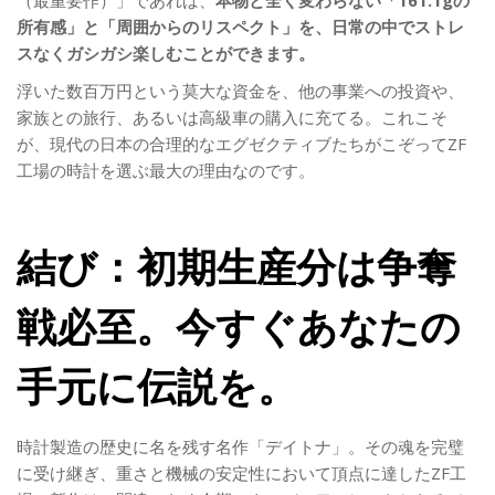
（最重要作）」であれば、
本物と全く変わらない「161.1gの
所有感」と「周囲からのリスペクト」を、日常の中でストレ
スなくガシガシ楽しむことができます。
浮いた数百万円という莫大な資金を、他の事業への投資や、
家族との旅行、あるいは高級車の購入に充てる。これこそ
が、現代の日本の合理的なエグゼクティブたちがこぞってZF
工場の時計を選ぶ最大の理由なのです。
結び：初期生産分は争奪
戦必至。今すぐあなたの
手元に伝説を。
時計製造の歴史に名を残す名作「デイトナ」。その魂を完璧
に受け継ぎ、重さと機械の安定性において頂点に達したZF工