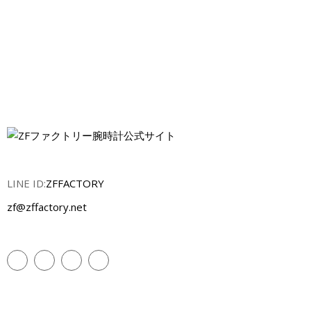
LINE ID:
ZFFACTORY
zf@zffactory.net