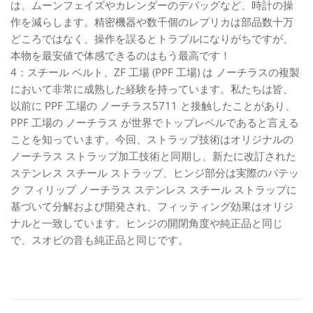
は、ムーンフェイズやカレンダーのデバッグなど、時計の操
作を減らします。精密機器や数千個のレプリカは部品数十万
どころではなく、操作を誤るとトラブルになりがちですが、
本物を最安値で体感できるのはもう最高です！
4：
スチール ベルト、ZF 工場 (PPF 工場) は ノーチラスの複製
において非常に成熟した経験を持っています。私たちは皆、
以前に PPF 工場の ノーチラス5711 と接触したことがあり、
PPF 工場の ノーチラス が世界でトップレベルであると言える
ことを知っています。
今回、ストラップ技術はオリジナルの
ノーチラス ストラップ加工技術と同期し、新たに改訂された
ステンレス スチール ストラップ、ヒンジ部分は実際のパテッ
ク フィリップ ノーチラス ステンレス スチール ストラップに
基づいて分解および開発され、フィッティング効果はオリジ
ナルと一致しています。ヒンジの開閉角度や純正品と同じ
で、スオビの音も純正品と同じです。