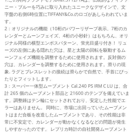
ニー・ブルーを巧みに取り入れたユニークなデザインで、文
字盤の右側6時位置にTIFFANY&Co.のロゴがあしらわれていま
す。
2：オリジナルの機能（10桁のパワーリザーブ表示、7桁のカ
レンダーとムーンフェイズ、4桁の小秒針）はもちろん、オリ
ジナル同様の横型エンボスパターン、蛍光目盛り付き！ リュ
ーズの左側にある隠れた穴は、星と太陽の回転を駆動するム
ーンフェイズ機能を調整するために使用されます。反対側の
穴は、カレンダーを調整するために使用されます。滑りの現
象. ラグとブレスレットの接続は滑らかで自然で、手首にぴっ
たりとフィットします。
3：スーパー一体型ムーブメント Cal.240 PS IRM C LU は、合
計 265 個のムーブメント部品と 21600 のテンプを備えていま
す。調整錘はテン輪にセットされており、安定した性能でエ
ラーはありません。 同時に、市場に出回っていたムーブメン
トはまだ合板を改造したムーブメントであり、その性能は非
常に不安定で、カレンダーが動かなくなるなどの問題が発生
しやすかったのです。 レプリカ時計の自社開発ムーブメント