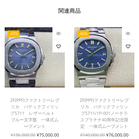
関連商品
-45%
-46%
ZF(PPF)ファクトリーレプ
ZF(PPF)ファクトリーレプ
リカ パテックフィリッ
リカ パテックフィリッ
プ5711 レザーベルト
プ5711/1P-001ノーチラ
ブルー文字盤 一体式ム
スプラチナ40周年記念限
ーブメント
定 一体式ムーブメント
¥
136,000.00
¥
75,000.00
¥
140,000.00
¥
76,000.00