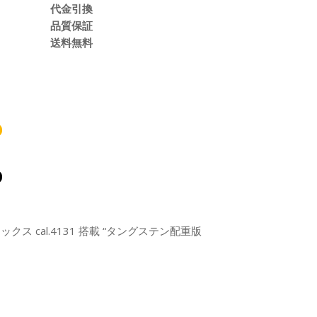
代金引換
品質保証
送料無料
ス cal.4131 搭載 “タングステン配重版