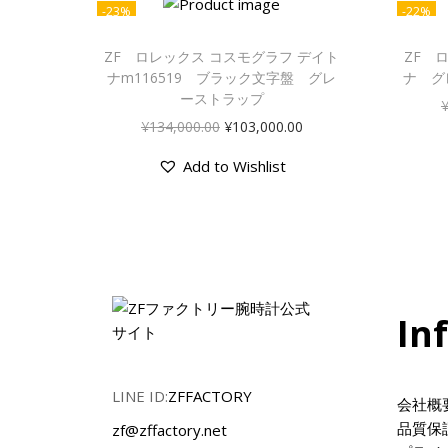
-23%
-22%
ZF ロレックス コスモグラフ デイト
ZF 
ナm116519 ブラック文字盤 グレ
ナ グ
ーストラップ
¥
134,000.00
¥
103,000.00
Add to Wishlist
In
LINE ID:
ZFFACTORY
会社概
品質保
zf@zffactory.net