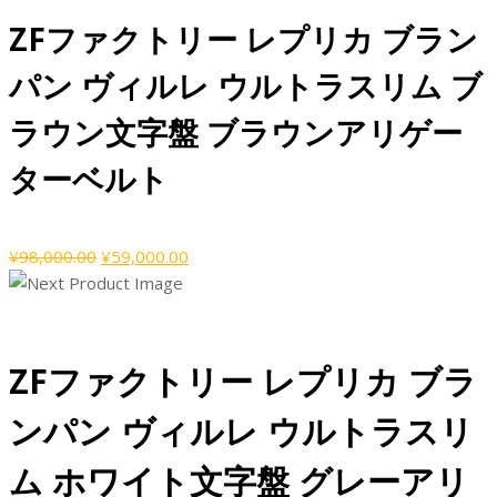
格
価
ZFファクトリー レプリカ ブラン
は
格
¥122,000.00
は
パン ヴィルレ ウルトラスリム ブ
で
¥67,000.00
し
で
ラウン文字盤 ブラウンアリゲー
た。
す。
ターベルト
元
現
¥
98,000.00
¥
59,000.00
の
在
価
の
格
価
は
格
ZFファクトリー レプリカ ブラ
¥98,000.00
は
で
¥59,000.00
ンパン ヴィルレ ウルトラスリ
し
で
た。
す。
ム ホワイト文字盤 グレーアリ