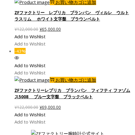
し
で
お買い物カゴに追加
た。
す。
ZFファクトリー レプリカ ブランパン ヴィルレ ウルト
ラスリム ホワイト文字盤 ブラウンベルト
元
現
¥
122,000.00
¥
65,000.00
の
在
Add to Wishlist
価
の
Add to Wishlist
格
価
-43%
は
格
¥122,000.00
は
Add to Wishlist
で
¥65,000.00
Add to Wishlist
し
で
お買い物カゴに追加
た。
す。
ZFファクトリーレプリカ ブランパン フィフティ ファゾム
ス5008 ブルー文字盤 ブラックベルト
元
現
¥
122,000.00
¥
69,000.00
の
在
Add to Wishlist
価
の
Add to Wishlist
格
価