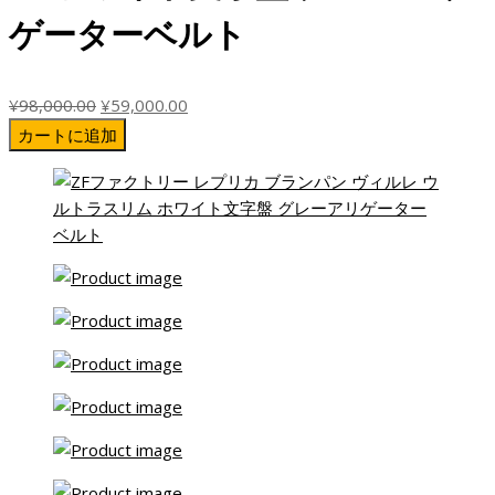
ゲーターベルト
元
現
¥
98,000.00
¥
59,000.00
の
在
カートに追加
価
の
格
価
は
格
¥98,000.00
は
で
¥59,000.00
し
で
た。
す。