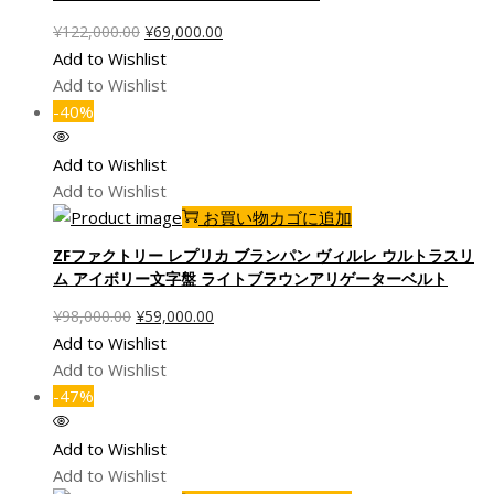
元
現
¥
122,000.00
¥
69,000.00
の
在
Add to Wishlist
価
の
Add to Wishlist
格
価
-40%
は
格
¥122,000.00
は
Add to Wishlist
で
¥69,000.00
Add to Wishlist
し
で
お買い物カゴに追加
た。
す。
ZFファクトリー レプリカ ブランパン ヴィルレ ウルトラスリ
ム アイボリー文字盤 ライトブラウンアリゲーターベルト
元
現
¥
98,000.00
¥
59,000.00
の
在
Add to Wishlist
価
の
Add to Wishlist
格
価
-47%
は
格
¥98,000.00
は
Add to Wishlist
で
¥59,000.00
Add to Wishlist