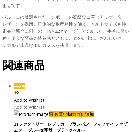
レ
術品です。
ー
ベルトには厳選されたインポートの高級ワニ革（アリゲーター
ア
レザー）を採用。圧倒的な耐摩耗性を備え、ベルトサイズも純
リ
正品と完全に同一の「18×22mm」で仕立てました。手首に吸い
ゲ
付くような至高の装着感とともに、真の紳士にふさわしいクラ
ー
シカルで非凡なエレガンスを演出します。
タ
ー
関連商品
ベ
ル
ト
個
-43%
Add to Wishlist
Add to Wishlist
お買い物カゴに追加
ZFファクトリー レプリカ ブランパン フィフティ ファゾ
ムス ブルー文字盤 ブラックベルト