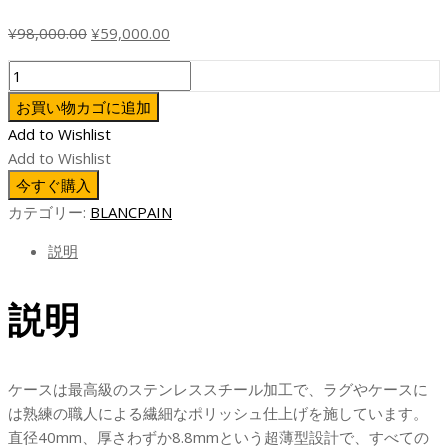
元
現
¥
98,000.00
¥
59,000.00
の
在
ZF
価
の
フ
格
価
お買い物カゴに追加
ァ
は
格
Add to Wishlist
ク
¥98,000.00
は
Add to Wishlist
ト
で
¥59,000.00
今すぐ購入
リ
し
で
カテゴリー:
BLANCPAIN
ー
た。
す。
レ
説明
プ
リ
説明
カ
ブ
ラ
ン
ケースは最高級のステンレススチール加工で、ラグやケースに
パ
は熟練の職人による繊細なポリッシュ仕上げを施しています。
ン
直径40mm、厚さわずか8.8mmという超薄型設計で、すべての