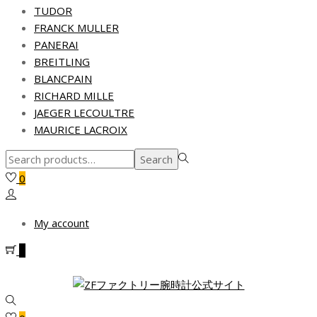
TUDOR
FRANCK MULLER
PANERAI
BREITLING
BLANCPAIN
RICHARD MILLE
JAEGER LECOULTRE
MAURICE LACROIX
Search
Search
for:>
0
My account
0