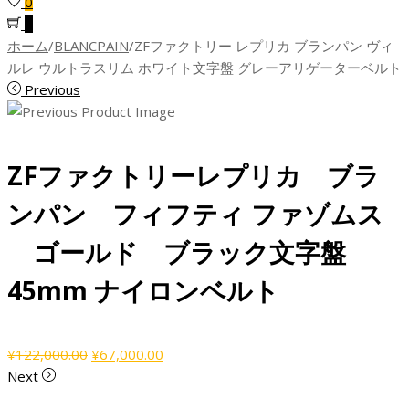
0
0
ホーム
/
BLANCPAIN
/
ZFファクトリー レプリカ ブランパン ヴィ
ルレ ウルトラスリム ホワイト文字盤 グレーアリゲーターベルト
Previous
ZFファクトリーレプリカ ブラ
ンパン フィフティ ファゾムス
ゴールド ブラック文字盤
45mm ナイロンベルト
元
現
¥
122,000.00
¥
67,000.00
の
在
Next
価
の