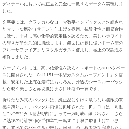
ヴ
ディテールにおいて純正品と完全に一致するデータを実現しま
ィ
した。
ル
文字盤には、クラシカルなローマ数字インデックスと洗練され
レ
たマットな磨砂（サテン）仕上げを採用。抗酸化性と耐腐食性
ウ
に優れ、非常に高い化学的安定性を誇るため、美しいホワイト
ル
の輝きが半永久的に持続します。鏡面には傷に強いドーム型の
ト
ブルーサファイアクリスタルガラスを使用し、極上の視認性を
ラ
確保しました。
ス
リ
ムーブメントには、高い信頼性を誇るインポートの9015をベー
ム
スに開発された「Cal.1151一体型カスタムムーブメント」を搭
ホ
載。安定した正確な走時はもちろん、外観のシースルーバック
ワ
から覗く美しさと再現度はまさに圧巻の一言です。
イ
ト
折りたたみ式のバックルは、純正品に引けを取らない無敵の質
文
感を誇ります。バックル内側に刻印された「JB」ロゴは、高度
字
なCNCデジタル精密彫刻によって一気呵成に削り出され、さら
盤
に熟練の時計技師が手作業で一層ずつ丁寧に磨き上げていま
グ
す。すべてのバックルが厳しい何層もの工程を経て完成した芸