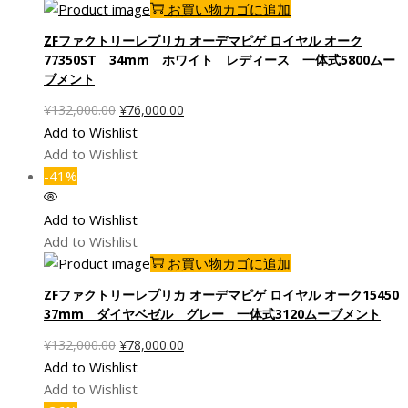
し
で
お買い物カゴに追加
た。
す。
ZFファクトリーレプリカ オーデマピゲ ロイヤル オーク
77350ST 34mm ホワイト レディース 一体式5800ムー
ブメント
元
現
¥
132,000.00
¥
76,000.00
の
在
Add to Wishlist
価
の
Add to Wishlist
格
価
-41%
は
格
¥132,000.00
は
Add to Wishlist
で
¥76,000.00
Add to Wishlist
し
で
お買い物カゴに追加
た。
す。
ZFファクトリーレプリカ オーデマピゲ ロイヤル オーク15450
37mm ダイヤベゼル グレー 一体式3120ムーブメント
元
現
¥
132,000.00
¥
78,000.00
の
在
Add to Wishlist
価
の
Add to Wishlist