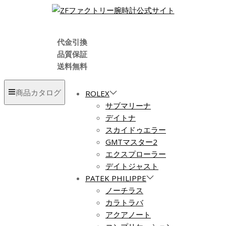
代金引換
品質保証
送料無料
商品カタログ
ROLEX
サブマリーナ
デイトナ
スカイドゥエラー
GMTマスター2
エクスプローラー
デイトジャスト
PATEK PHILIPPE
ノーチラス
カラトラバ
アクアノート