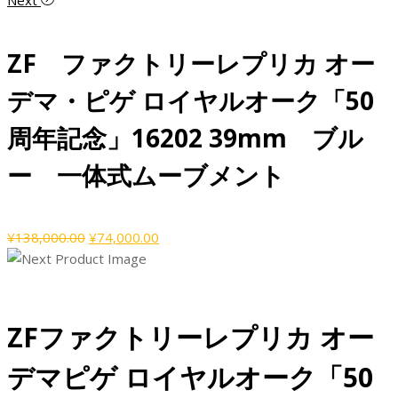
Next
価
の
格
価
ZF ファクトリーレプリカ オー
は
格
¥132,000.00
は
デマ・ピゲ ロイヤルオーク「50
で
¥76,000.00
し
で
周年記念」16202 39mm ブル
た。
す。
ー 一体式ムーブメント
元
現
¥
138,000.00
¥
74,000.00
の
在
価
の
格
価
は
格
ZFファクトリーレプリカ オー
¥138,000.00
は
で
¥74,000.00
デマピゲ ロイヤルオーク「50
し
で