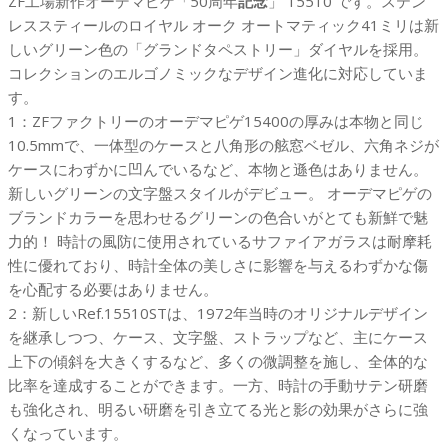
ZF工場新作オーデマピゲ「50周年
記念
」 15510 です。ステン
マ
レススティールのロイヤル オーク オートマティック41ミリは新
ピ
しいグリーン色の「グランドタペストリー」ダイヤルを採用。
ゲ
コレクションのエルゴノミックなデザイン進化に対応していま
ロ
す。
イ
1：ZFファクトリーのオーデマピゲ15400の厚みは本物と同じ
ヤ
10.5mmで、一体型のケースと八角形の舷窓ベゼル、六角ネジが
ル
ケースにわずかに凹んでいるなど、本物と遜色はありません。
オ
新しいグリーンの文字盤スタイルがデビュー。 オーデマピゲの
ー
ブランドカラーを思わせるグリーンの色合いがとても新鮮で魅
ク
力的！ 時計の風防に使用されているサファイアガラスは耐摩耗
「50
性に優れており、時計全体の美しさに影響を与えるわずかな傷
周
を心配する必要はありません。
年
2：新しいRef.15510STは、1972年当時のオリジナルデザイン
記
を継承しつつ、ケース、文字盤、ストラップなど、主にケース
念」
上下の傾斜を大きくするなど、多くの微調整を施し、全体的な
15510
比率を達成することができます。一方、時計の手動サテン研磨
41mm
も強化され、明るい研磨を引き立てる光と影の効果がさらに強
グ
くなっています。