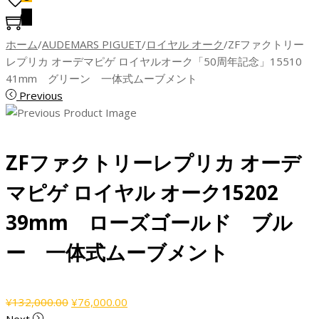
0
ホーム
/
AUDEMARS PIGUET
/
ロイヤル オーク
/
ZFファクトリー
レプリカ オーデマピゲ ロイヤルオーク「50周年記念」15510
41mm グリーン 一体式ムーブメント
Previous
ZFファクトリーレプリカ オーデ
マピゲ ロイヤル オーク15202
39mm ローズゴールド ブル
ー 一体式ムーブメント
元
現
¥
132,000.00
¥
76,000.00
の
在