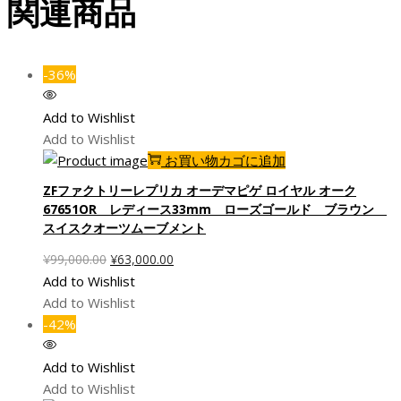
関連商品
-36%
Add to Wishlist
Add to Wishlist
お買い物カゴに追加
ZFファクトリーレプリカ オーデマピゲ ロイヤル オーク
67651OR レディース33mm ローズゴールド ブラウン
スイスクオーツムーブメント
元
現
¥
99,000.00
¥
63,000.00
の
在
Add to Wishlist
価
の
Add to Wishlist
格
価
-42%
は
格
¥99,000.00
は
Add to Wishlist
で
¥63,000.00
Add to Wishlist