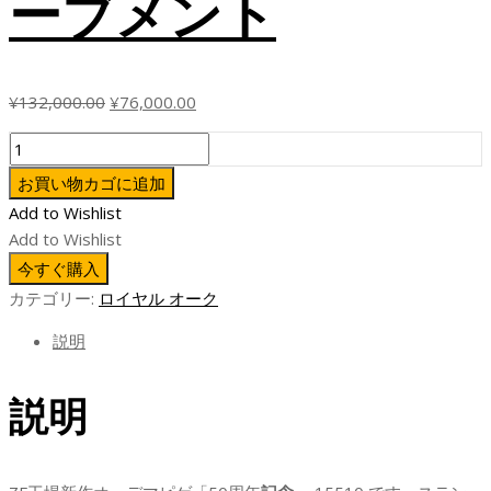
ーブメント
元
現
¥
132,000.00
¥
76,000.00
の
在
ZF
価
の
フ
格
価
お買い物カゴに追加
ァ
は
格
Add to Wishlist
ク
¥132,000.00
は
Add to Wishlist
ト
で
¥76,000.00
今すぐ購入
リ
し
で
カテゴリー:
ロイヤル オーク
ー
た。
す。
レ
説明
プ
リ
説明
カ
オ
ー
デ