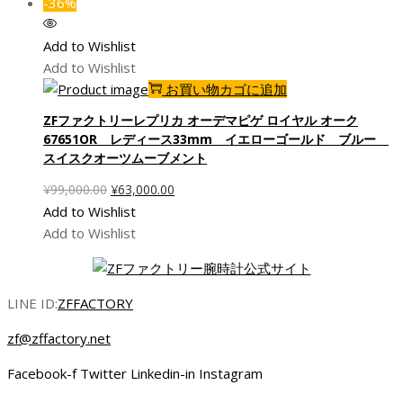
格
価
-36%
は
格
¥132,000.00
は
Add to Wishlist
で
¥78,000.00
Add to Wishlist
し
で
お買い物カゴに追加
た。
す。
ZFファクトリーレプリカ オーデマピゲ ロイヤル オーク
67651OR レディース33mm イエローゴールド ブルー
スイスクオーツムーブメント
元
現
¥
99,000.00
¥
63,000.00
の
在
Add to Wishlist
価
の
Add to Wishlist
格
価
は
格
¥99,000.00
は
LINE ID:
ZFFACTORY
で
¥63,000.00
zf@zffactory.net
し
で
た。
す。
Facebook-f
Twitter
Linkedin-in
Instagram