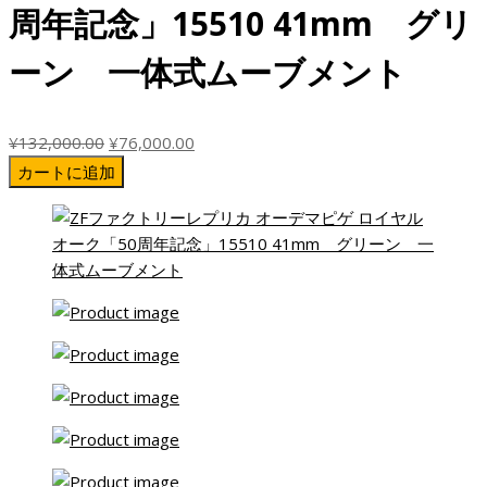
た。
す。
周年記念」15510 41mm グリ
ーン 一体式ムーブメント
元
現
¥
132,000.00
¥
76,000.00
の
在
カートに追加
価
の
格
価
は
格
¥132,000.00
は
で
¥76,000.00
し
で
た。
す。