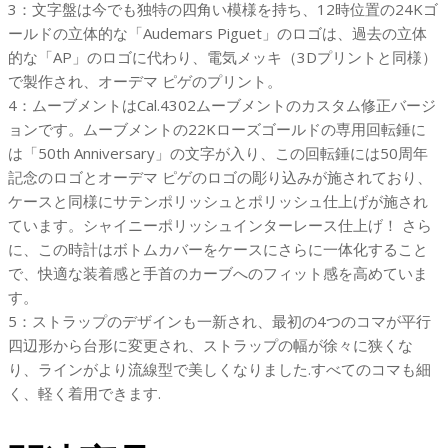
リ
3：文字盤は今でも独特の四角い模様を持ち、12時位置の24Kゴ
ー
ールドの立体的な「Audemars Piguet」のロゴは、過去の立体
ン
的な「AP」のロゴに代わり、電気メッキ（3Dプリントと同様）
一
で製作され、オーデマ ピゲのプリント。
体
4：ムーブメントはCal.4302ムーブメントのカスタム修正バージ
式
ョンです。ムーブメントの22Kローズゴールドの専用回転錘に
ム
は「50th Anniversary」の文字が入り、この回転錘には50周年
ー
記念のロゴとオーデマ ピゲのロゴの彫り込みが施されており、
ブ
ケースと同様にサテンポリッシュとポリッシュ仕上げが施され
メ
ています。シャイニーポリッシュインターレース仕上げ！ さら
ン
に、この時計はボトムカバーをケースにさらに一体化すること
ト
で、快適な装着感と手首のカーブへのフィット感を高めていま
個
す。
5：ストラップのデザインも一新され、最初の4つのコマが平行
四辺形から台形に変更され、ストラップの幅が徐々に狭くな
り、ラインがより流線型で美しくなりました.すべてのコマも細
く、軽く着用できます.