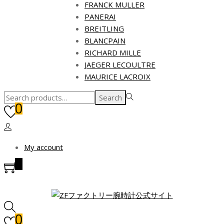
FRANCK MULLER
PANERAI
BREITLING
BLANCPAIN
RICHARD MILLE
JAEGER LECOULTRE
MAURICE LACROIX
Search
Search
0
for:>
My account
0
0