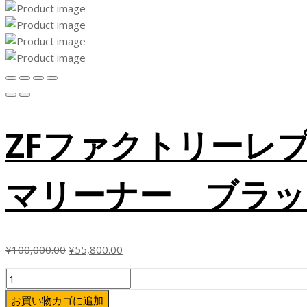
ZFファクトリーレプ
マリーナー ブラック
元
現
¥
100,000.00
¥
55,800.00
の
在
ZF
価
の
フ
格
価
お買い物カゴに追加