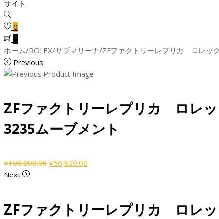
0
0
ホーム
/
ROLEX
/
サブマリーナ
/
ZFファクトリーレプリカ ロレックス
Previous
ZFファクトリーレプリカ ロレック
3235ムーブメント
元
現
¥
100,000.00
¥
56,800.00
の
在
Next
価
の
格
価
ZFファクトリーレプリカ ロレック
は
格