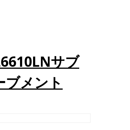
610LNサブ
ムーブメント