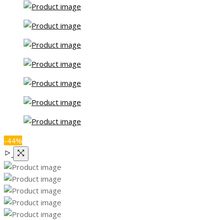
で
¥55,800.00
し
で
た。
す。
-44%