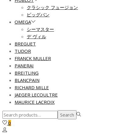
HUBLOT
クラシック フュージョン
ビッグバン
OMEGA
シーマスター
デ ヴィル
BREGUET
TUDOR
FRANCK MULLER
PANERAI
BREITLING
BLANCPAIN
RICHARD MILLE
JAEGER LECOULTRE
MAURICE LACROIX
Search
Search
for:>
0