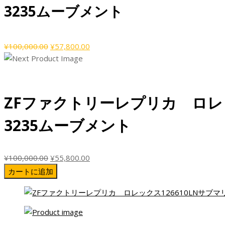
¥100,000.00
は
3235ムーブメント
で
¥56,800.00
し
で
た。
す。
元
現
¥
100,000.00
¥
57,800.00
の
在
価
の
格
価
は
格
ZFファクトリーレプリカ ロレッ
¥100,000.00
は
で
¥57,800.00
3235ムーブメント
し
で
た。
す。
元
現
¥
100,000.00
¥
55,800.00
の
在
カートに追加
価
の
格
価
は
格
¥100,000.00
は