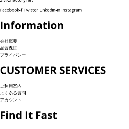
個
0
0
0
0
0
0
Facebook-f
Twitter
Linkedin-in
Instagram
0
0
0
0
.
.
Information
.
.
0
0
0
0
0
0
0
0
で
で
会社概要
で
で
し
す
品質保証
し
す
た
。
プライバシー
た
。
。
。
CUSTOMER SERVICES
ご利用案内
よくある質問
アカウント
Find It Fast