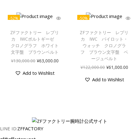
格
価
は
格
ラ
は
格
¥
は
フ
¥
は
1
¥
-52%
-50%
1
¥
3
6
シ
2
5
0
3
ZFファクトリー レプリ
ZFファクトリー レプリ
ル
2
5
,
,
カ IWCポルトギーゼ
カ IWC パイロット・
バ
,
,
クロノグラフ ホワイト
ウォッチ クロノグラ
0
0
ー
文字盤 ブラウンベルト
フ ブラウン文字盤 ベ
0
0
0
0
文
ージュベルト
元
現
0
0
¥
130,000.00
¥
63,000.00
0
0
字
元
現
¥
122,000.00
¥
61,000.00
の
在
0
0
.
.
Add to Wishlist
盤
の
在
価
の
.
.
0
0
Add to Wishlist
価
の
格
価
0
0
0
0
シ
格
価
は
格
0
0
で
で
ル
は
格
¥
は
で
で
し
す
バ
¥
は
1
¥
し
す
た
。
ー
1
¥
3
6
た
。
。
ベ
2
6
0
3
。
ル
2
1
,
,
LINE ID:
ZFFACTORY
ト
,
,
0
0
zf@zffactory.net