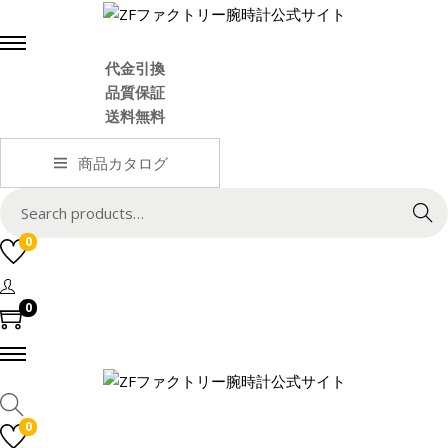
代金引換
品質保証
送料無料
商品カタログ
S
Search
e
0
a
r
c
0
h
f
o
r
:
0
>