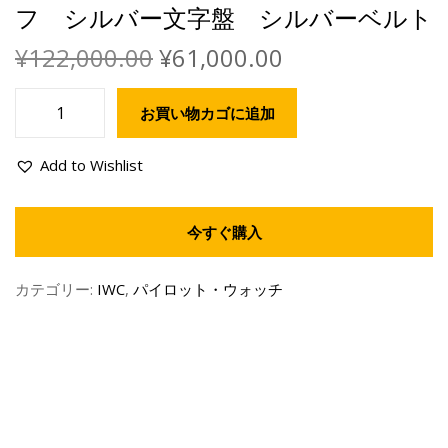
フ シルバー文字盤 シルバーベルト
元
現
¥
122,000.00
¥
61,000.00
の
在
価
の
お買い物カゴに追加
格
価
Z
は
格
F
Add to Wishlist
¥
は
フ
1
¥
ァ
2
6
ク
今すぐ購入
2
1
ト
,
,
リ
カテゴリー:
IWC
,
パイロット・ウォッチ
0
0
ー
0
0
0
0
レ
.
.
プ
0
0
リ
0
0
カ
で
で