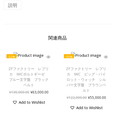
し
す
I
説明
た
。
W
。
C
パ
イ
関連商品
ロ
ッ
ト
-52%
-55%
・
ウ
ZFファクトリー レプリ
ZFファクトリー レプリ
ォ
カ IWCポルトギーゼ
カ IWC ビッグ・パイ
ッ
ブルー文字盤 ブラック
ロット・ウォッチ シル
チ
ベルト
バー文字盤 ブラウンベ
ルト
元
現
¥
130,000.00
¥
63,000.00
ク
元
現
¥
122,000.00
¥
55,000.00
の
在
ロ
Add to Wishlist
の
在
価
の
Add to Wishlist
ノ
価
の
格
価
グ