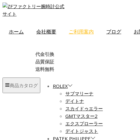
ホーム
会社概要
ご利用案内
ブログ
お
代金引換
品質保証
送料無料
商品カタログ
ROLEX
サブマリーナ
デイトナ
スカイドゥエラー
GMTマスター2
エクスプローラー
デイトジャスト
PATEK PHILIPPE