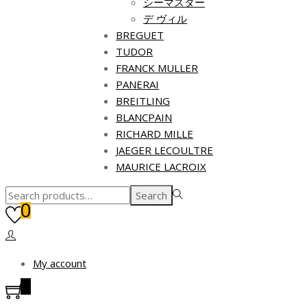
シーマスター
デ ヴィル
BREGUET
TUDOR
FRANCK MULLER
PANERAI
BREITLING
BLANCPAIN
RICHARD MILLE
JAEGER LECOULTRE
MAURICE LACROIX
Search
Search
0
for:>
My account
0