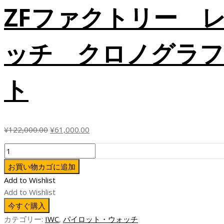
ZFファクトリー 
ッチ クロノグラフ
ト
元
現
¥
122,000.00
¥
61,000.00
の
在
ZF
価
の
フ
格
価
お買い物カゴに追加
ァ
は
格
Add to Wishlist
ク
¥122,000.00
は
Add to Wishlist
ト
で
¥61,000.00
今すぐ購入
リ
し
で
カテゴリー:
IWC
,
パイロット・ウォッチ
ー