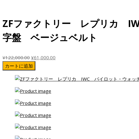
価
の
格
価
は
格
ZFファクトリー レプリカ I
¥122,000.00
は
で
¥61,000.00
字盤 ベージュベルト
し
で
た。
す。
元
現
¥
122,000.00
¥
61,000.00
の
在
カートに追加
価
の
格
価
は
格
¥122,000.00
は
で
¥61,000.00
し
で
た。
す。