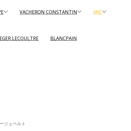
PE
VACHERON CONSTANTIN
IWC
AEGER LECOULTRE
BLANCPAIN
ベージュベルト