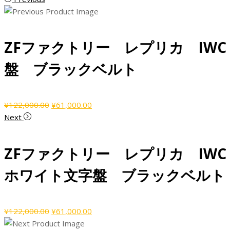
ZFファクトリー レプリカ IW
盤 ブラックベルト
元
現
¥
122,000.00
¥
61,000.00
の
在
Next
価
の
格
価
ZFファクトリー レプリカ IW
は
格
¥122,000.00
は
ホワイト文字盤 ブラックベルト
で
¥61,000.00
し
で
た。
す。
元
現
¥
122,000.00
¥
61,000.00
の
在