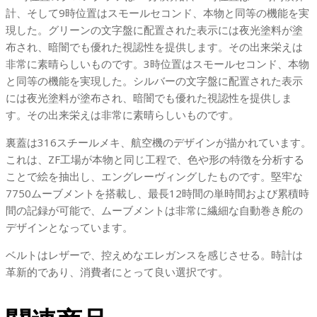
文
計、そして9時位置はスモールセコンド、本物と同等の機能を実
字
現した。グリーンの文字盤に配置された表示には夜光塗料が塗
盤
布され、暗闇でも優れた視認性を提供します。その出来栄えは
ブ
非常に素晴らしいものです。3時位置はスモールセコンド、本物
ラ
と同等の機能を実現した。シルバーの文字盤に配置された表示
ウ
には夜光塗料が塗布され、暗闇でも優れた視認性を提供しま
ン
す。その出来栄えは非常に素晴らしいものです。
ベ
裏蓋は316スチールメキ、航空機のデザインが描かれています。
ル
これは、ZF工場が本物と同じ工程で、色や形の特徴を分析する
ト
ことで絵を抽出し、エングレーヴィングしたものです。堅牢な
個
7750ムーブメントを搭載し、最長12時間の単時間および累積時
間の記録が可能で、ムーブメントは非常に繊細な自動巻き舵の
デザインとなっています。
ベルトはレザーで、控えめなエレガンスを感じさせる。時計は
革新的であり、消費者にとって良い選択です。