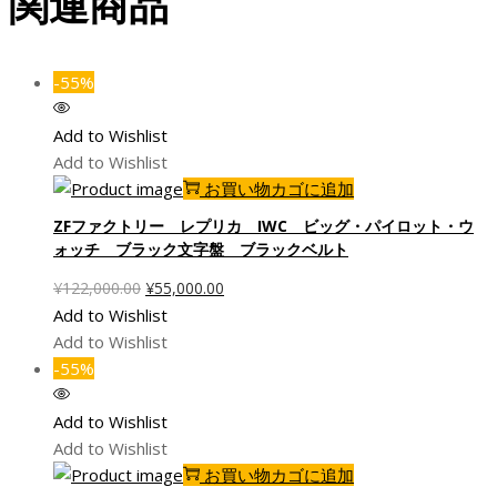
関連商品
-55%
Add to Wishlist
Add to Wishlist
お買い物カゴに追加
ZFファクトリー レプリカ IWC ビッグ・パイロット・ウ
ォッチ ブラック文字盤 ブラックベルト
元
現
¥
122,000.00
¥
55,000.00
の
在
Add to Wishlist
価
の
Add to Wishlist
格
価
-55%
は
格
¥122,000.00
は
Add to Wishlist
で
¥55,000.00
Add to Wishlist
し
で
お買い物カゴに追加