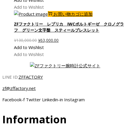
Add to Wishlist
で
¥61,000.00
Add to Wishlist
し
で
お買い物カゴに追加
た。
す。
ZFファクトリー レプリカ IWCポルトギーゼ クロノグラ
フ グリーン文字盤 スティールブレスレット
元
現
¥
130,000.00
¥
63,000.00
の
在
Add to Wishlist
価
の
Add to Wishlist
格
価
は
格
¥130,000.00
は
LINE ID:
ZFFACTORY
で
¥63,000.00
zf@zffactory.net
し
で
た。
す。
Facebook-f
Twitter
Linkedin-in
Instagram
Information