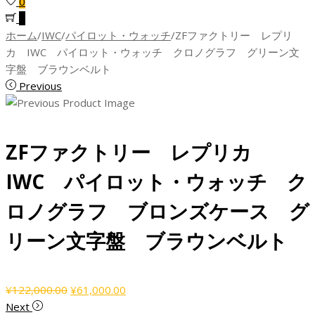
0
0
ホーム
/
IWC
/
パイロット・ウォッチ
/
ZFファクトリー レプリ
カ IWC パイロット・ウォッチ クロノグラフ グリーン文
字盤 ブラウンベルト
Previous
ZFファクトリー レプリカ
IWC パイロット・ウォッチ ク
ロノグラフ ブロンズケース グ
リーン文字盤 ブラウンベルト
元
現
¥
122,000.00
¥
61,000.00
の
在
Next