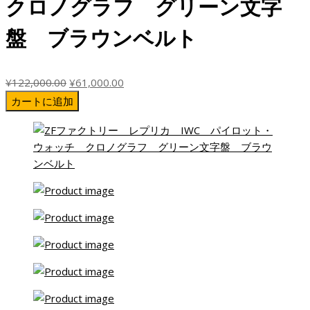
クロノグラフ グリーン文字
盤 ブラウンベルト
元
現
¥
122,000.00
¥
61,000.00
の
在
カートに追加
価
の
格
価
は
格
¥122,000.00
は
で
¥61,000.00
し
で
た。
す。