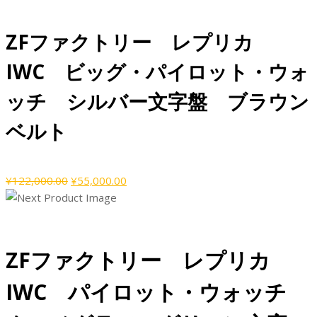
価
の
格
価
ZFファクトリー レプリカ
は
格
¥122,000.00
は
IWC ビッグ・パイロット・ウォ
で
¥61,000.00
し
で
ッチ シルバー文字盤 ブラウン
た。
す。
ベルト
元
現
¥
122,000.00
¥
55,000.00
の
在
価
の
格
価
は
格
ZFファクトリー レプリカ
¥122,000.00
は
で
¥55,000.00
IWC パイロット・ウォッチ
し
で
た。
す。