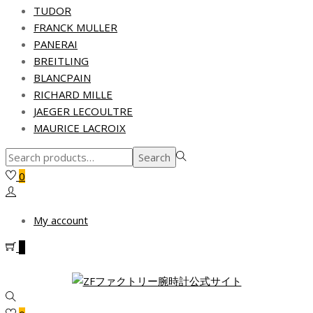
TUDOR
FRANCK MULLER
PANERAI
BREITLING
BLANCPAIN
RICHARD MILLE
JAEGER LECOULTRE
MAURICE LACROIX
Search
Search
for:>
0
My account
0