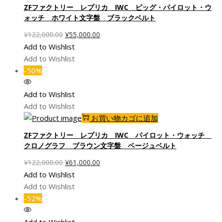
た。
す。
ZFファクトリー レプリカ IWC ビッグ・パイロット・ウ
ォッチ ホワイト文字盤 ブラックベルト
元
現
¥
122,000.00
¥
55,000.00
の
在
Add to Wishlist
価
の
Add to Wishlist
格
価
-50%
は
格
¥122,000.00
は
Add to Wishlist
で
¥55,000.00
Add to Wishlist
し
で
お買い物カゴに追加
た。
す。
ZFファクトリー レプリカ IWC パイロット・ウォッチ
クロノグラフ ブラウン文字盤 ベージュベルト
元
現
¥
122,000.00
¥
61,000.00
の
在
Add to Wishlist
価
の
Add to Wishlist
格
価
-52%
は
格
¥122,000.00
は