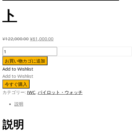
ト
元
現
¥
122,000.00
¥
61,000.00
の
在
ZF
価
の
フ
格
価
お買い物カゴに追加
ァ
は
格
Add to Wishlist
ク
¥122,000.00
は
Add to Wishlist
ト
で
¥61,000.00
今すぐ購入
リ
し
で
カテゴリー:
IWC
,
パイロット・ウォッチ
ー
た。
す。
レ
説明
プ
リ
説明
カ
IWC