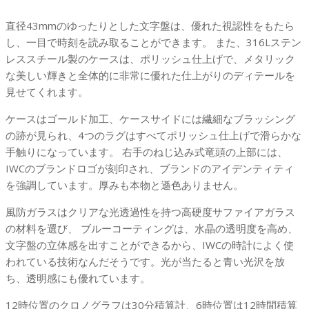
パ
イ
直径43mmのゆったりとした文字盤は、優れた視認性をもたら
ロ
し、一目で時刻を読み取ることができます。 また、316Lステン
ッ
レススチール製のケースは、ポリッシュ仕上げで、メタリック
ト・
な美しい輝きと全体的に非常に優れた仕上がりのディテールを
ウ
見せてくれます。
ォ
ケースはゴールド加工、ケースサイドには繊細なブラッシング
ッ
の跡が見られ、4つのラグはすべてポリッシュ仕上げで滑らかな
チ
手触りになっています。 右手のねじ込み式竜頭の上部には、
ク
IWCのブランドロゴが刻印され、ブランドのアイデンティティ
ロ
を強調しています。厚みも本物と遜色ありません。
ノ
グ
風防ガラスはクリアな光透過性を持つ高硬度サファイアガラス
ラ
の材料を選び、 ブルーコーティングは、水晶の透明度を高め、
フ
文字盤の立体感を出すことができるから、IWCの時計によく使
グ
われている技術なんだそうです。光が当たると青い光沢を放
リ
ち、透明感にも優れています。
ー
ン
12時位置のクロノグラフは30分積算計、6時位置は12時間積算