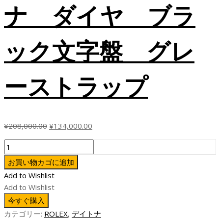
ナ ダイヤ ブラ
ック文字盤 グレ
ーストラップ
元
現
¥
208,000.00
¥
134,000.00
の
在
ZF
価
の
ロ
格
価
お買い物カゴに追加
レ
は
格
Add to Wishlist
ッ
¥208,000.00
は
Add to Wishlist
ク
で
¥134,000.00
今すぐ購入
ス
し
で
カテゴリー:
ROLEX
,
デイトナ
コ
た。
す。