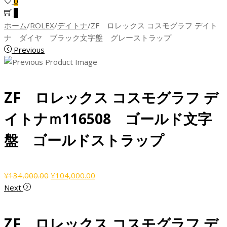
0
0
ホーム
/
ROLEX
/
デイトナ
/
ZF ロレックス コスモグラフ デイト
ナ ダイヤ ブラック文字盤 グレーストラップ
Previous
ZF ロレックス コスモグラフ デ
イトナｍ116508 ゴールド文字
盤 ゴールドストラップ
元
現
¥
134,000.00
¥
104,000.00
の
在
Next
価
の
格
価
ZF ロレックス コスモグラフ デ
は
格