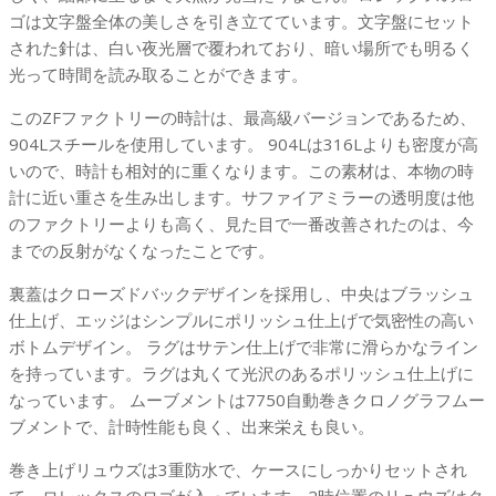
ゴは文字盤全体の美しさを引き立てています。文字盤にセット
グ
された針は、白い夜光層で覆われており、暗い場所でも明るく
レ
光って時間を読み取ることができます。
ー
ス
このZFファクトリーの時計は、最高級バージョンであるため、
ト
904Lスチールを使用しています。 904Lは316Lよりも密度が高
ラ
いので、時計も相対的に重くなります。この素材は、本物の時
ッ
計に近い重さを生み出します。サファイアミラーの透明度は他
プ
のファクトリーよりも高く、見た目で一番改善されたのは、今
個
までの反射がなくなったことです。
裏蓋はクローズドバックデザインを採用し、中央はブラッシュ
仕上げ、エッジはシンプルにポリッシュ仕上げで気密性の高い
ボトムデザイン。 ラグはサテン仕上げで非常に滑らかなライン
を持っています。ラグは丸くて光沢のあるポリッシュ仕上げに
なっています。 ムーブメントは7750自動巻きクロノグラフムー
ブメントで、計時性能も良く、出来栄えも良い。
巻き上げリュウズは3重防水で、ケースにしっかりセットされ