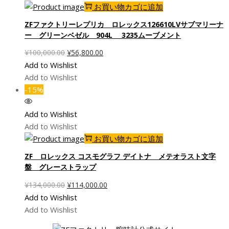
し
で
お買い物カゴに追加
た。
す。
ZFファクトリーレプリカ ロレックス126610LVサブマリーナ
ー グリーンベゼル 904L 3235ムーブメント
元
現
¥
100,000.00
¥
56,800.00
の
在
Add to Wishlist
価
の
Add to Wishlist
格
価
-15%
は
格
¥100,000.00
は
Add to Wishlist
で
¥56,800.00
Add to Wishlist
し
で
お買い物カゴに追加
た。
す。
ZF ロレックス コスモグラフ デイトナ メテオラスト文字
盤 グレーストラップ
元
現
¥
134,000.00
¥
114,000.00
の
在
Add to Wishlist
価
の
Add to Wishlist
格
価