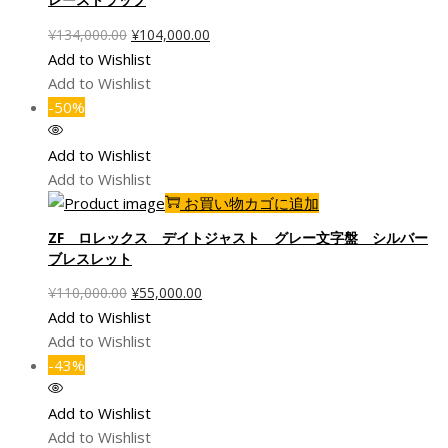
元
現
¥
134,000.00
¥
104,000.00
の
在
Add to Wishlist
価
の
Add to Wishlist
格
価
-50%
は
格
¥134,000.00
は
Add to Wishlist
で
¥104,000.00
Add to Wishlist
し
で
お買い物カゴに追加
た。
す。
ZF ロレックス デイトジャスト グレー文字盤 シルバー
ブレスレット
元
現
¥
110,000.00
¥
55,000.00
の
在
Add to Wishlist
価
の
Add to Wishlist
格
価
-43%
は
格
¥110,000.00
は
Add to Wishlist
で
¥55,000.00
Add to Wishlist