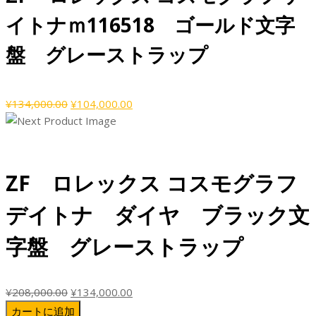
¥134,000.00
は
イトナｍ116518 ゴールド文字
で
¥104,000.00
し
で
盤 グレーストラップ
た。
す。
元
現
¥
134,000.00
¥
104,000.00
の
在
価
の
格
価
は
格
ZF ロレックス コスモグラフ
¥134,000.00
は
で
¥104,000.00
デイトナ ダイヤ ブラック文
し
で
た。
す。
字盤 グレーストラップ
元
現
¥
208,000.00
¥
134,000.00
の
在
カートに追加