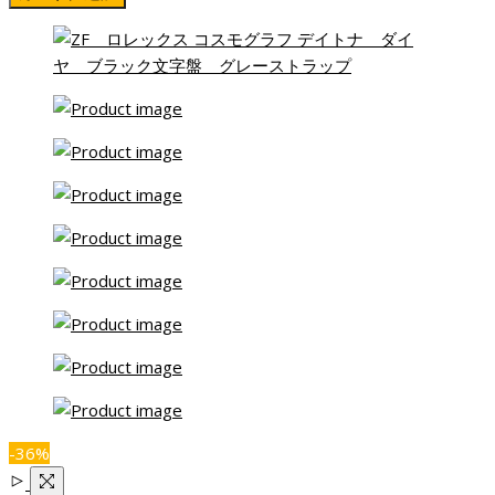
価
の
格
価
は
格
¥208,000.00
は
で
¥134,000.00
し
で
た。
す。
-36%