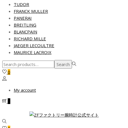
TUDOR
FRANCK MULLER
PANERAI
BREITLING
BLANCPAIN
RICHARD MILLE
JAEGER LECOULTRE
MAURICE LACROIX
Search
Search
for:>
0
My account
0