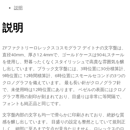
ス
説明
モ
グ
説明
ラ
フ
デ
イ
ZFファクトリーロレックスコスモグラフ デイトナの文字盤は、
ト
直径40mm、厚さ12.4mmで、ゴールドケースは904Lスチール
ナ
を使用し、野暮ったくなくスタイリッシュで高貴な雰囲気を醸
ダ
し出しています。ブラック文字盤には、3時位置に30分積算計、
イ
9時位置に 12時間積算計、6時位置にスモールセコンドの3つの
ヤ
クロノグラフを備えています。 最も長い針がクロノグラフ針
ブ
で、未使用時は12時位置にあります。 ベゼルの表面にはクロノ
ラ
グラフ専用の刻印が刻まれており、目盛りは非常に等間隔で、
ッ
フォントも純正品と同じです。
ク
文字盤内部の文字も均一で滑らかに印刷されており、絶妙な質
文
感を醸し出しています。 目盛りの設定も整然としていて規則正
字
しく、細部に至るまで欠点が見当たりません。ロレックスのロ
盤