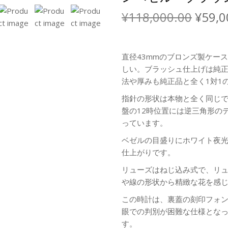
¥
118,000.00
¥
59,0
直径43mmのブロンズ製ケー
しい。ブラッシュ仕上げは純
法や厚みも純正品と全く1対1
指針の形状は本物と全く同じで
盤の12時位置には逆三角形の
っています。
ベゼルの目盛りにホワイト夜
仕上がりです。
リューズはねじ込み式で、リ
や線の形状から精緻な花を感
この時計は、裏蓋の刻印フォ
眼での判別が困難な仕様とな
す。