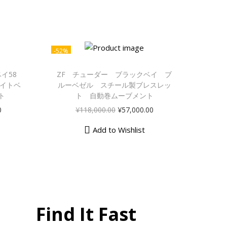
-52%
イ58
ZF チューダー ブラックベイ ブ
マイトベ
ルーベゼル スチール製ブレスレッ
ト
ト 自動巻ムーブメント
0
¥
118,000.00
¥
57,000.00
Add to Wishlist
Find It Fast