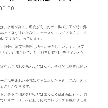
00.00
スは、密度が高く、硬度が高いため、機械加工が特に難
正品と大きな違いはなく、ケースのエッジは丸くて、寸
のレプリカとなっています。
、指針には夜光塗料を均一に塗布しています。 文字
デザインが施されており、非常に特別なデザインとな
光塗料もこぼれや汚れなどはなく、全体的に非常に良い
ューズに刻まれた小花は本物に近いと言え、花の大きさ
じることができます。
ント、裏蓋内側の刻印などは限りなく純正品に近く、肉
っています。ベルドは控えめなエレガンスを感じさせま