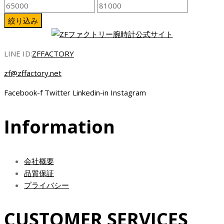
最
最
低
高
絞り込み
価
価
格
格
LINE ID:
ZFFACTORY
zf@zffactory.net
Facebook-f
Twitter
Linkedin-in
Instagram
Information
会社概要
品質保証
プライバシー
CUSTOMER SERVICES