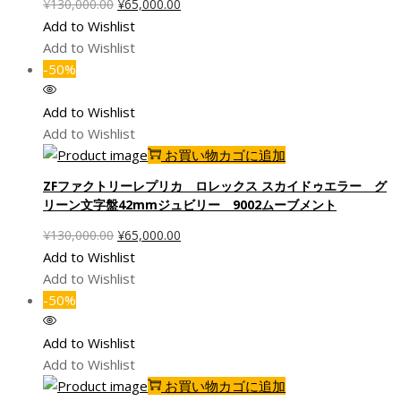
元
現
¥
130,000.00
¥
65,000.00
の
在
Add to Wishlist
価
の
Add to Wishlist
格
価
-50%
は
格
¥130,000.00
は
Add to Wishlist
で
¥65,000.00
Add to Wishlist
し
で
お買い物カゴに追加
た。
す。
ZFファクトリーレプリカ ロレックス スカイドゥエラー グ
リーン文字盤42mmジュビリー 9002ムーブメント
元
現
¥
130,000.00
¥
65,000.00
の
在
Add to Wishlist
価
の
Add to Wishlist
格
価
-50%
は
格
¥130,000.00
は
Add to Wishlist
で
¥65,000.00
Add to Wishlist
し
で
お買い物カゴに追加