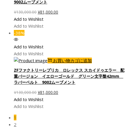
9002ムーブメント
元
現
¥
130,000.00
¥
81,000.00
の
在
Add to Wishlist
価
の
Add to Wishlist
格
価
-38%
は
格
¥130,000.00
は
Add to Wishlist
で
¥81,000.00
Add to Wishlist
し
で
お買い物カゴに追加
た。
す。
ZFファクトリーレプリカ ロレックス スカイドゥエラー 配
重バージョン イエローゴールド グリーン文字盤42mm
ラバーベルト 9002ムーブメント
元
現
¥
130,000.00
¥
81,000.00
の
在
Add to Wishlist
価
の
Add to Wishlist
格
価
1
は
格
2
¥130,000.00
は