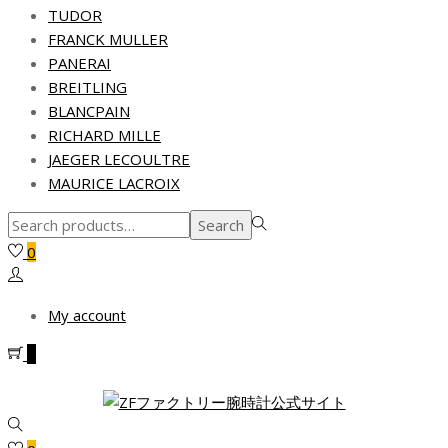
TUDOR
FRANCK MULLER
PANERAI
BREITLING
BLANCPAIN
RICHARD MILLE
JAEGER LECOULTRE
MAURICE LACROIX
Search
Search
for:>
0
My account
0