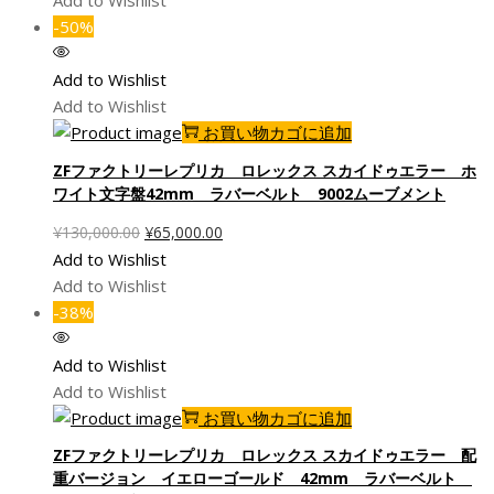
Add to Wishlist
格
価
-50%
は
格
¥130,000.00
は
Add to Wishlist
で
¥65,000.00
Add to Wishlist
し
で
お買い物カゴに追加
た。
す。
ZFファクトリーレプリカ ロレックス スカイドゥエラー ホ
ワイト文字盤42mm ラバーベルト 9002ムーブメント
元
現
¥
130,000.00
¥
65,000.00
の
在
Add to Wishlist
価
の
Add to Wishlist
格
価
-38%
は
格
¥130,000.00
は
Add to Wishlist
で
¥65,000.00
Add to Wishlist
し
で
お買い物カゴに追加
た。
す。
ZFファクトリーレプリカ ロレックス スカイドゥエラー 配
重バージョン イエローゴールド 42mm ラバーベルト