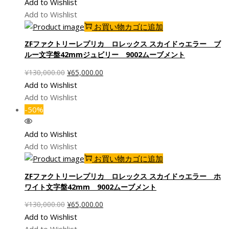
¥130,000.00
は
Add to Wishlist
で
¥65,000.00
Add to Wishlist
し
で
お買い物カゴに追加
た。
す。
ZFファクトリーレプリカ ロレックス スカイドゥエラー ブ
ルー文字盤42mmジュビリー 9002ムーブメント
元
現
¥
130,000.00
¥
65,000.00
の
在
Add to Wishlist
価
の
Add to Wishlist
格
価
-50%
は
格
¥130,000.00
は
Add to Wishlist
で
¥65,000.00
Add to Wishlist
し
で
お買い物カゴに追加
た。
す。
ZFファクトリーレプリカ ロレックス スカイドゥエラー ホ
ワイト文字盤42mm 9002ムーブメント
元
現
¥
130,000.00
¥
65,000.00
の
在
Add to Wishlist
価
の