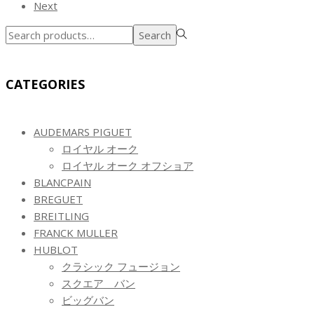
Next
で
¥81,000.00
し
で
Search
Search
た。
す。
for:>
CATEGORIES
AUDEMARS PIGUET
ロイヤル オーク
ロイヤル オーク オフショア
BLANCPAIN
BREGUET
BREITLING
FRANCK MULLER
HUBLOT
クラシック フュージョン
スクエア バン
ビッグバン