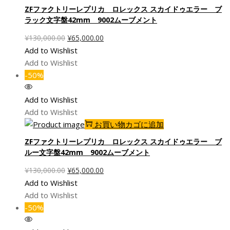
た。
す。
ZFファクトリーレプリカ ロレックス スカイドゥエラー ブ
ラック文字盤42mm 9002ムーブメント
元
現
¥
130,000.00
¥
65,000.00
の
在
Add to Wishlist
価
の
Add to Wishlist
格
価
-50%
は
格
¥130,000.00
は
Add to Wishlist
で
¥65,000.00
Add to Wishlist
し
で
お買い物カゴに追加
た。
す。
ZFファクトリーレプリカ ロレックス スカイドゥエラー ブ
ルー文字盤42mm 9002ムーブメント
元
現
¥
130,000.00
¥
65,000.00
の
在
Add to Wishlist
価
の
Add to Wishlist
格
価
-50%
は
格