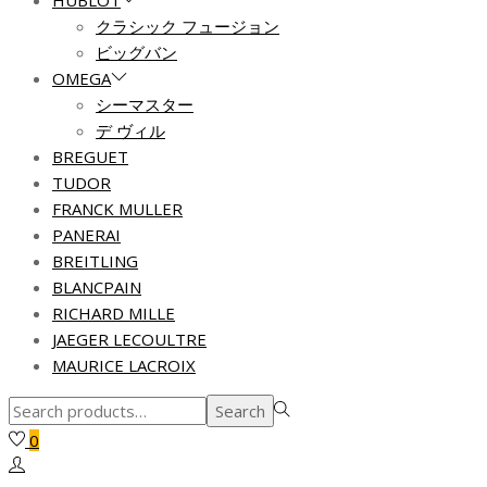
HUBLOT
クラシック フュージョン
ビッグバン
OMEGA
シーマスター
デ ヴィル
BREGUET
TUDOR
FRANCK MULLER
PANERAI
BREITLING
BLANCPAIN
RICHARD MILLE
JAEGER LECOULTRE
MAURICE LACROIX
Search
Search
for:>
0