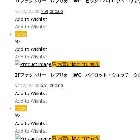
ZFファクトリー レプリカ IWC ビッグ・パイロット・ウォッチ
元
現
¥
122,000.00
¥
59,000.00
の
在
Add to Wishlist
価
の
Add to Wishlist
格
価
-50%
は
格
¥122,000.00
は
Add to Wishlist
で
¥59,000.00
Add to Wishlist
し
で
お買い物カゴに追加
た。
す。
ZFファクトリー レプリカ IWC パイロット・ウォッチ ク
元
現
¥
122,000.00
¥
61,000.00
の
在
Add to Wishlist
価
の
Add to Wishlist
格
価
-50%
は
格
¥122,000.00
は
Add to Wishlist
で
¥61,000.00
Add to Wishlist
し
で
お買い物カゴに追加